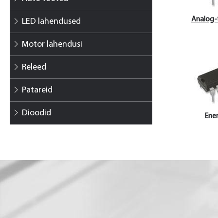
Analog-
LED lahendused
Motor lahendusi
Releed
Patareid
Dioodid
Ene