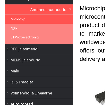
Microch
Andmed muundurid
microcont
Microchip
product d
NXP
to marke
STMicroelectronics
worldwid
RTC ja taimerid
offers o
delivery a
MEMS ja andurid
Mälu
RF & Traadita
Võimendid ja Lineaarne
Auto tooted