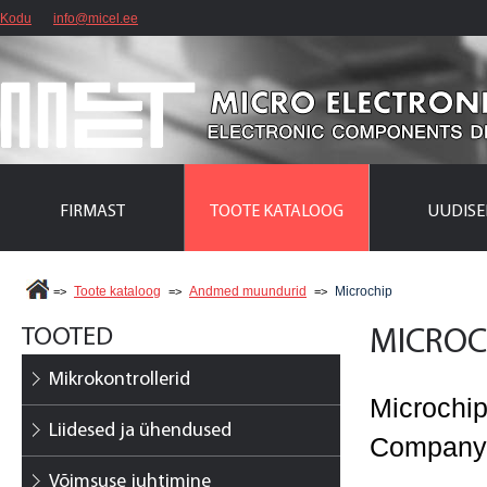
Kodu
info@micel.ee
FIRMAST
TOOTE KATALOOG
UUDISE
Toote kataloog
Andmed muundurid
Microchip
=>
=>
=>
TOOTED
MICROC
Mikrokontrollerid
Microchi
Liidesed ja ühendused
Compan
Võimsuse juhtimine