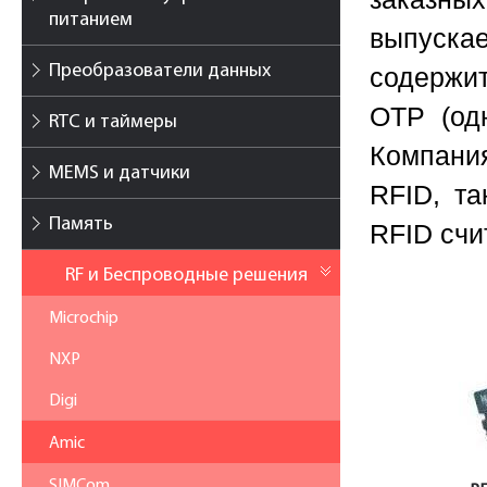
питанием
выпуска
Преобразователи данных
содержи
OTP (од
RTC и таймеры
Компани
MEMS и датчики
RFID, та
Память
RFID счи
RF и Беспроводные решения
Microchip
NXP
Digi
Amic
SIMCom