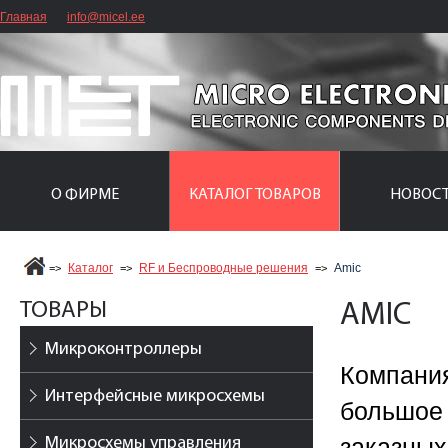
Главная
info@micel.ee
О ФИРМЕ
КАТАЛОГ ТОВАРОВ
НОВОС
Каталог
RF и Беспроводные решения
Amic
=>
=>
=>
ТОВАРЫ
AMIC
Микроконтроллеры
Компани
Интерфейсные микросхемы
большое
Микросхемы управления
заказн